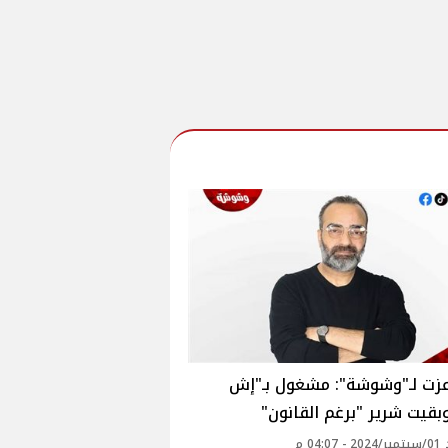
عزت لـ"وشوشة": مشغول بـ"إش
قيت شرير "برغم القانون"
04: م