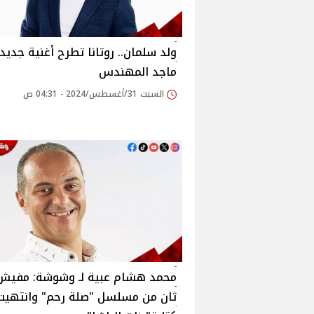
ولد سلمان.. روتانا تطرح أغنية جديدة
ماجد المهندس‎
السبت 31/أغسطس/2024 - 04:31 ص
محمد هشام عبية لـ وشوشة: مفيش
ثان من مسلسل "صلة رحم" وانتهيت