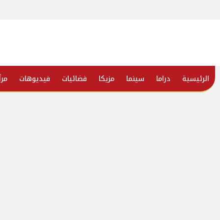
الرئيسية
دراما
سينما
مزيكا
فضائيات
فيديوهات
مرأ