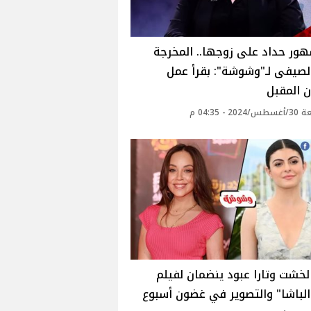
ور حداد على زوجها.. المخرجة
لصيفى لـ"وشوشة": بقرأ عمل
 المقبل‎
2 - 04:35 م
لخشت وتارا عبود ينضمان لفيلم
الباشا" والتصوير في غضون أسبوع‎