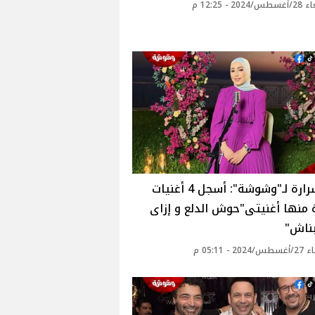
20 - 12:25 م
نداء شرارة لـ"وشوشة": أسجل 4 أغنيات
منها أغنيتى"حوش الدلع و إزاى
بناش"
2 - 05:11 م