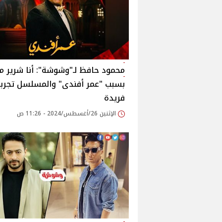
محمود حافظ لـ"وشوشة": أنا شرير م
بسبب "عمر أفندى" والمسلسل تجرب
فريدة‎
الإثنين 26/أغسطس/2024 - 11:26 ص