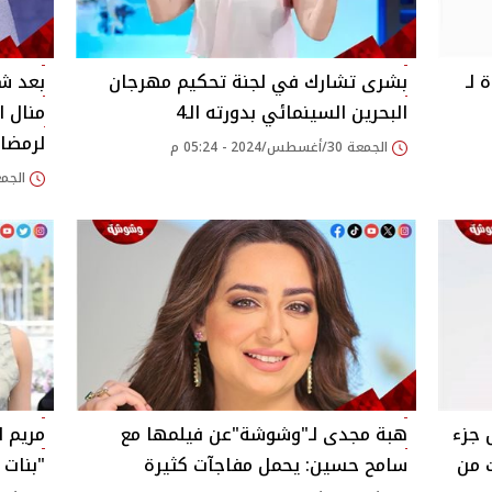
 لـ
بشرى تشارك في لجنة تحكيم مهرجان
بعد شه
البحرين السينمائي بدورته الـ4‎
منال ا
لرمضان
الجمعة 30/أغسطس/2024 - 05:24 م
الجمعة 30/أغسطس/024
 جزء
هبة مجدى لـ"وشوشة"عن فيلمها مع
مريم ا
 من
سامح حسين: يحمل مفاجآت كثيرة
"بنات 