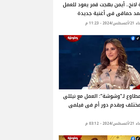
لانج.. أيمن بهجت قمر يعود للعمل
مد حماقى فى أغنية جديدة
20 - 11:23 م
طاوع لـ"وشوشة": العمل مع نيللى
مختلف وبقدم دور أم فى فيلمى
20 - 03:12 م