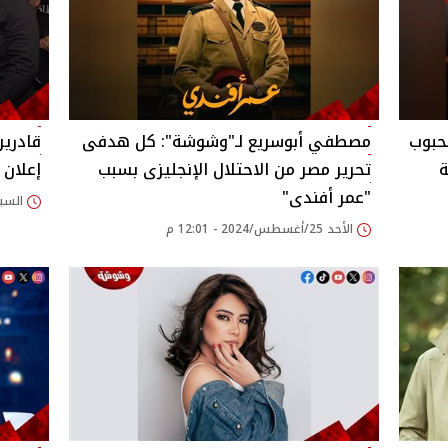
حبوب
مصطفي أبوسريع لـ"وشوشة": كل هدفى
قادرين
ة
تحرير مصر من الاحتلال الإنجليزى بسبب
إعلان 
"عمر أفندى"
السبت 24/أغسطس/2024
الأحد 25/أغسطس/2024 - 12:01 م