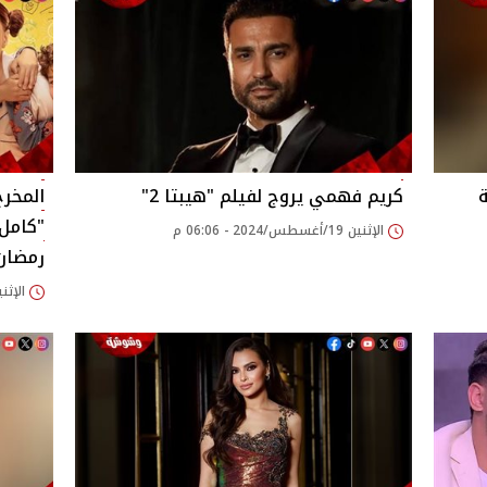
ة
كريم فهمي يروج لفيلم "هيبتا 2‎"
المخرج
الإثنين 19/أغسطس/2024 - 06:06 م
رمضان 
الإثنين 19/أغسطس/2024