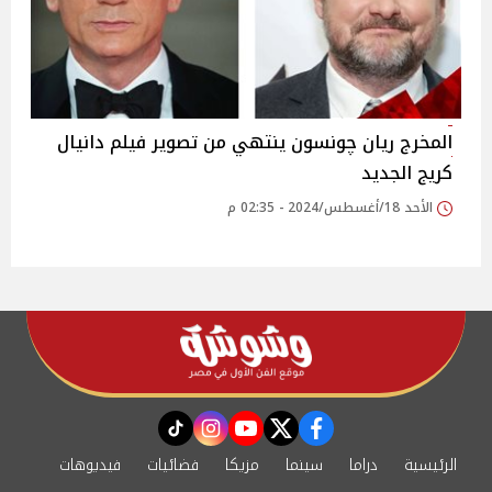
المخرج ريان چونسون ينتهي من تصوير فيلم دانيال
كريج الجديد
الأحد 18/أغسطس/2024 - 02:35 م
instagram
tiktok
youtube
twitter
facebook
الرئيسية
دراما
سينما
مزيكا
فضائيات
فيديوهات