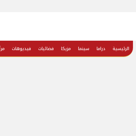
الرئيسية
دراما
سينما
مزيكا
فضائيات
فيديوهات
مرأ