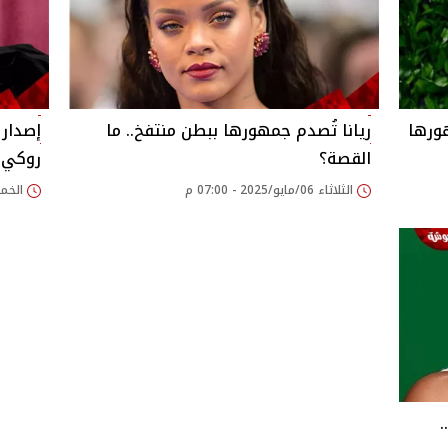
جمهورها
ريانا تُصدم جمهورها ببطن منتفخ.. ما
إصدار
القصة؟
روكي ا
الثلاثاء 06/مايو/2025 - 07:00 م
الخميس 20/فبراير/
.