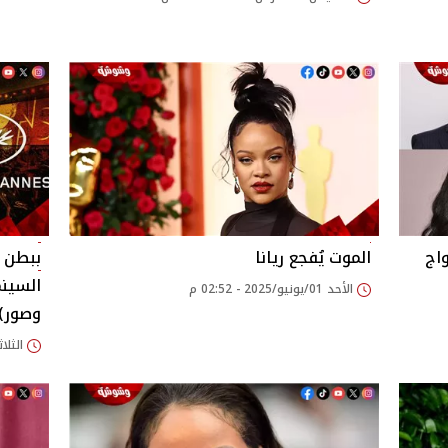
واج
الموت يُفجع ريانا
ببطن م
السينم
الأحد 01/يونيو/2025 - 02:52 م
وصور)
الثلاثاء 20/مايو/025