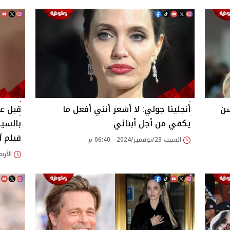
السن
أنجلينا جولي: لا أشعر أنني أفعل ما
يكفي من أجل أبنائي
بالسين
فيلم آ
السبت 23/نوفمبر/2024 - 06:40 م
الأربعاء 20/نوفمبر/24