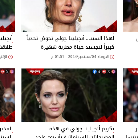
لهذا السبب.. أنچيلينا چولي تخوض تحدياً
أنچيلي
كبيراً لتجسيد حياة مطربة شهيرة
طلاقها
الأربعاء 04/سبتمبر/2024 - 01:51 م
الإثنين 02/سبتمبر/2024
تكريم أنچيلينا چولي في هذه
المدير
نيسا
المهرجانات السينمائية بأسبوع واحد
السينم