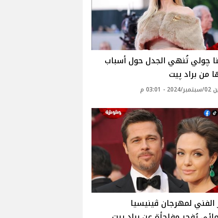
نا چولي تُنهي الجدل حول أسباب
 من براد پيت
 - 03:01 م
 الفني لمهرجان ڤينيسيا
ائي يُفجر مفاجأة عن براد پيت