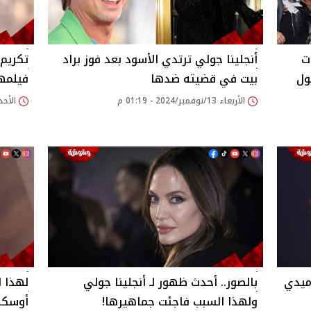
ت
أنجلينا جولي ترتدي الأسود بعد فوز براد
تكريم 
ول
بيت في قضيته ضدها
فيلمها
الأربعاء 13/نوفمبر/2024 - 01:19 م
الأحد 03/نوفمبر/2024 - 55
ميدي
بالصور.. أحدث ظهور لـ أنجلينا جولي
لهذا ا
ولهذا السبب فاجئت جماهيرها!
أوسكار ع