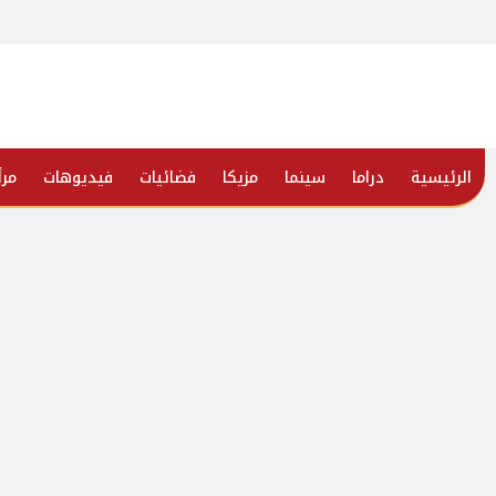
الرئيسية
دراما
سينما
مزيكا
فضائيات
فيديوهات
مرأ