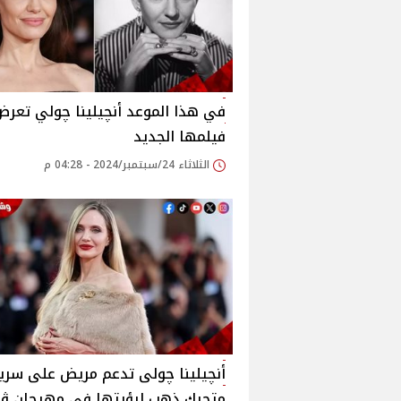
في هذا الموعد أنچيلينا چولي تعرض
فيلمها الجديد
الثلاثاء 24/سبتمبر/2024 - 04:28 م
أنچيلينا چولى تدعم مريض على سرير
متحرك ذهب لرؤيتها في مهرجان ڤي