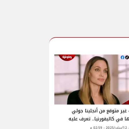
ير متوقع من أنجلينا جولي
ها في كاليفورنيا.. تعرف عليه
02: م