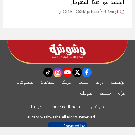
الجديد في هذا المهرجان
الجمعة 16/أغسطس/2024 - 02:19 م
instagram
tiktok
youtube
twitter
facebook
الرئيسية
دراما
سينما
مزيكا
فضائيات
فيديوهات
مرأة
مجتمع
منوعات
من نحن
سياسة الخصوصية
اتصل بنا
©2024 washwasha All Rights Reserved.
Powered by