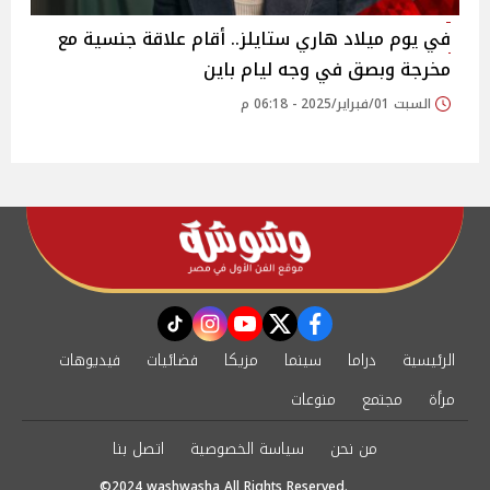
في يوم ميلاد هاري ستايلز.. أقام علاقة جنسية مع
مخرجة وبصق في وجه ليام باين
السبت 01/فبراير/2025 - 06:18 م
instagram
tiktok
youtube
twitter
facebook
الرئيسية
دراما
سينما
مزيكا
فضائيات
فيديوهات
مرأة
مجتمع
منوعات
من نحن
سياسة الخصوصية
اتصل بنا
©2024 washwasha All Rights Reserved.