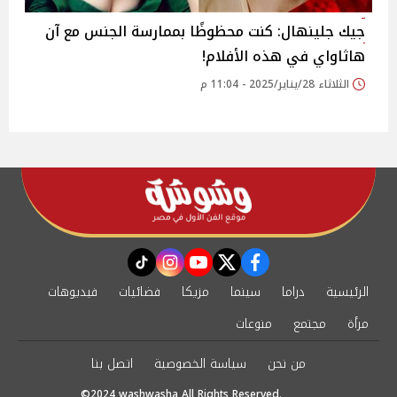
جيك جلينهال: كنت محظوظًا بممارسة الجنس مع آن
هاثاواي في هذه الأفلام!
الثلاثاء 28/يناير/2025 - 11:04 م
instagram
tiktok
youtube
twitter
facebook
الرئيسية
دراما
سينما
مزيكا
فضائيات
فيديوهات
مرأة
مجتمع
منوعات
من نحن
سياسة الخصوصية
اتصل بنا
©2024 washwasha All Rights Reserved.