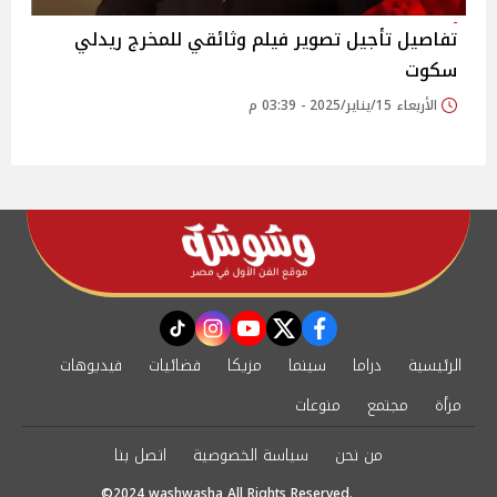
تفاصيل تأجيل تصوير فيلم وثائقي للمخرج ريدلي
سكوت
الأربعاء 15/يناير/2025 - 03:39 م
instagram
tiktok
youtube
twitter
facebook
الرئيسية
دراما
سينما
مزيكا
فضائيات
فيديوهات
مرأة
مجتمع
منوعات
من نحن
سياسة الخصوصية
اتصل بنا
©2024 washwasha All Rights Reserved.