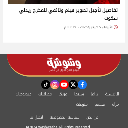
تفاصيل تأجيل تصوير فيلم وثائقي للمخرج ريدلي
سكوت
الأربعاء 15/يناير/2025 - 03:39 م
instagram
tiktok
youtube
twitter
facebook
الرئيسية
دراما
سينما
مزيكا
فضائيات
فيديوهات
مرأة
مجتمع
منوعات
من نحن
سياسة الخصوصية
اتصل بنا
©2024 washwasha All Rights Reserved.