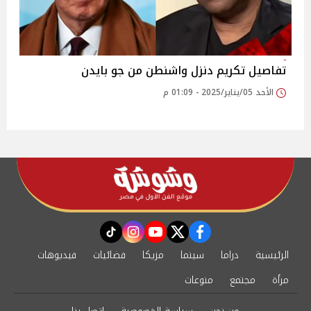
تفاصيل تكريم دنزل واشنطن من جو بايدن
الأحد 05/يناير/2025 - 01:09 م
instagram
tiktok
youtube
twitter
facebook
الرئيسية
دراما
سينما
مزيكا
فضائيات
فيديوهات
مرأة
مجتمع
منوعات