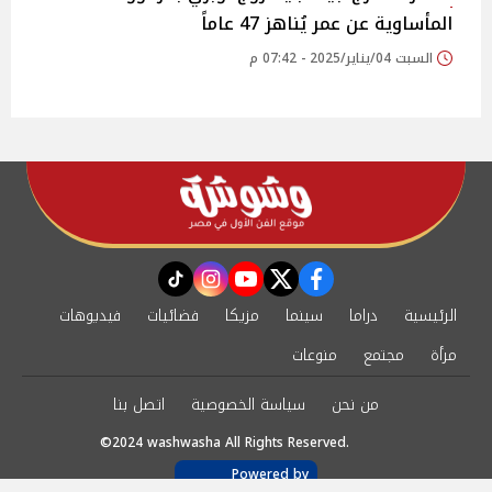
المأساوية عن عمر يُناهز 47 عاماً
السبت 04/يناير/2025 - 07:42 م
instagram
tiktok
youtube
twitter
facebook
الرئيسية
دراما
سينما
مزيكا
فضائيات
فيديوهات
مرأة
مجتمع
منوعات
من نحن
سياسة الخصوصية
اتصل بنا
©2024 washwasha All Rights Reserved.
Powered by