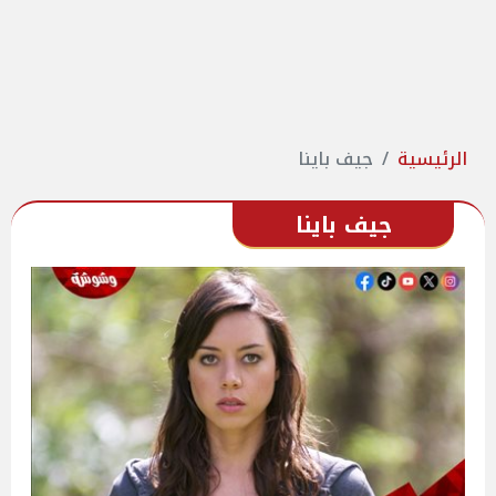
الرئيسية
جيف باينا
جيف باينا