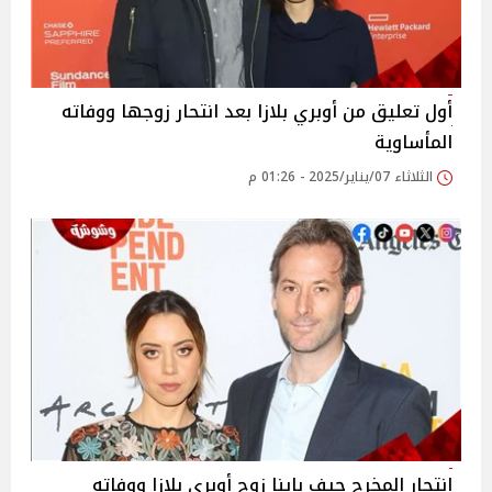
أول تعليق من أوبري بلازا بعد انتحار زوجها ووفاته
المأساوية
الثلاثاء 07/يناير/2025 - 01:26 م
انتحار المخرج جيف باينا زوج أوبري بلازا ووفاته