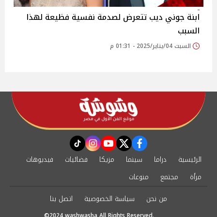
ابنة جوني ديب تتعرض لصدمة نفسية فظيعة لهذا
السبب
السبت 04/يناير/2025 - 01:31 م
instagram
tiktok
youtube
twitter
facebook
الرئيسية
دراما
سينما
مزيكا
فضائيات
فيديوهات
مرأة
مجتمع
منوعات
من نحن
سياسة الخصوصية
اتصل بنا
©2024 washwasha All Rights Reserved.