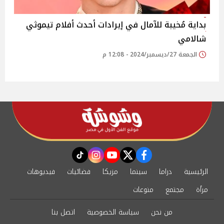
بداية مُخيبة للآمال في إيرادات أحدث أفلام تيموثي
شالامي
الجمعة 27/ديسمبر/2024 - 12:08 م
instagram
tiktok
youtube
twitter
facebook
الرئيسية
دراما
سينما
مزيكا
فضائيات
فيديوهات
مرأة
مجتمع
منوعات
من نحن
سياسة الخصوصية
اتصل بنا