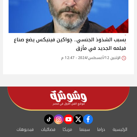
بسبب الشذوذ الجنسي.. چواكين فينيكس يضع صناع
فيلمه الجديد في مأزق
الإثنين 12/أغسطس/2024 - 12:47 م
instagram
tiktok
youtube
twitter
facebook
الرئيسية
دراما
سينما
مزيكا
فضائيات
فيديوهات