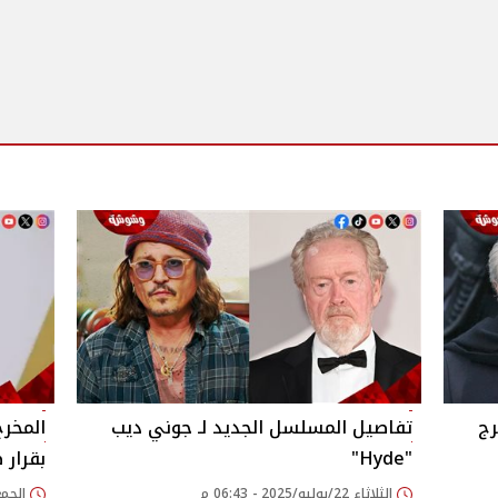
رج
تفاصيل المسلسل الجديد لـ جوني ديب
المخر
"Hyde"
بقرار 
الثلاثاء 22/يوليو/2025 - 06:43 م
الجمعة 06/يونيو/025