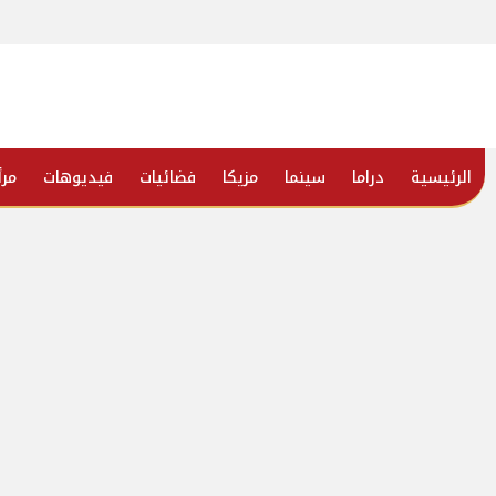
الرئيسية
دراما
سينما
مزيكا
فضائيات
فيديوهات
مرأ