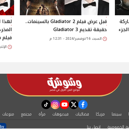
ركة
قبل عرض فيلم Gladiator 2 بالسينمات..
لهذا 
Gladiator في الجزء
حقيقة تقديم 3 Gladiator
المخرج
فيلم Napoleon
السبت 16/نوفمبر/2024 - 12:31 م
الإثنين 11/نوفمبر/2024
instagram
tiktok
youtube
twitter
facebook
سينما
مزيكا
فضائيات
فيديوهات
مرأة
مجتمع
منوعات
ة الخصوصية
اتصل بنا
by