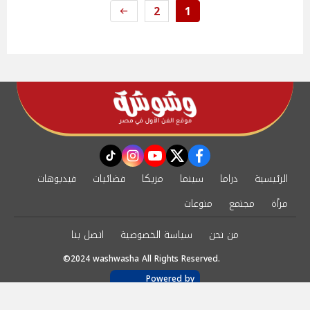
2
1
instagram
tiktok
youtube
twitter
facebook
الرئيسية
دراما
سينما
مزيكا
فضائيات
فيديوهات
مرأة
مجتمع
منوعات
من نحن
سياسة الخصوصية
اتصل بنا
©2024 washwasha All Rights Reserved.
Powered by