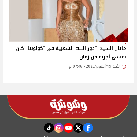
مايان السيد: "دور البنت الشعبية في "كولونيا" كان
نفسي أجربه من زمان"
الأحد 19/أكتوبر/2025 - 07:46 م
instagram
tiktok
youtube
twitter
facebook