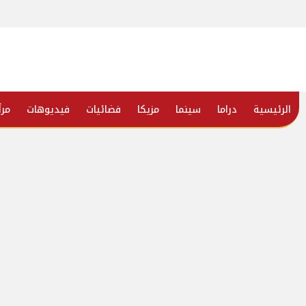
الرئيسية
دراما
سينما
مزيكا
فضائيات
فيديوهات
مرأ