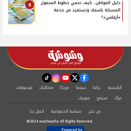
دليل المواطن.. كيف تحمي خطوط المحمول
6
المسجلة باسمك وتستفيد من خدمة
«أرقامي»؟
instagram
tiktok
youtube
twitter
facebook
الرئيسية
دراما
سينما
مزيكا
فضائيات
فيديوهات
مرأة
مجتمع
منوعات
من نحن
سياسة الخصوصية
اتصل بنا
©2024 washwasha All Rights Reserved.
Powered by