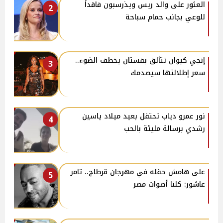
العثور على والد ريس ويذرسبون فاقداً
2
للوعي بجانب حمام سباحة
إنجي كيوان تتألق بفستان يخطف الضوء..
3
سعر إطلالتها سيصدمك
نور عمرو دياب تحتفل بعيد ميلاد ياسين
4
رشدي برسالة مليئة بالحب
على هامش حفله في مهرجان قرطاج.. تامر
5
عاشور: كلنا أصوات مصر