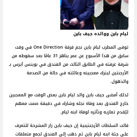
ليام باين ووالده جيف باين
توفى المطرب ليام باين نجم فرقة One Direction في وقت
سابق من هذا الأسبوع عن عمر يناهز 31 عامًا بعد سقوطه من
شرفة غرفته في الطابق الثالث من الفندق في بوينس آيرس بـ
الأرجنتين ليترك معجبينه وعائلته في حالة من الصدمة
والذهول.
لذلك أمضى جيف باين والد ليام باين بعض الوقت مع المعجبين
خارج الفندق بعد وفاة نجله وشارك في دقيقة صمت معهم
ليُقدم تعازيه وتأثره لوفاة ابنه ليام.
قالت السلطات الأرجنتينية إن جيف باين زار المشرحة للتعرف
على جثة ابنه ليام باين ثم ذهب إلى الفندق لجمع متعلقات