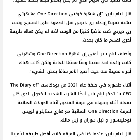
كانت صعبة في الأيام التي لم يكن يشعر فيها بصحة عقلية.
قال ليام باين: "إن شهرة فرقتي One Direction وشهرتي
يشبه تقريبًا إرتداء زي ديزني قبل الصعود على المسرح وتحت
زي ديزني كنت غاضبًا كثيرًا من الوقت لأنه لم يكن هناك طريقة
أخرى لفهم ما كان يحدث.
وأضاف ليام باين أعني إن شهرة One Direction وشهرتي
كانت رائعة لقد قضينا وقتًا ممتعًا للغاية ولكن كانت هناك
أجزاء معينة منه حيث أصبح الأمر سامًا بعض الشيء".
أثناء ظهوره في حلقة عام 2021 من بودكاست "The Diary of
a CEO" تذكر ليام باين أيضًا الشرب الشديد للكحول الذي كان
يفعله أثناء وجوده في غرفة الفندق أثناء الجولات الغنائية
لفرقة One Direction الغنائية مع هاري ستايلز و لويس
توملينسون و نيل هوران و زين مالك.
قال ليام باين: عندما كنا في الفرقة كانت أفضل طريقة لتأميننا