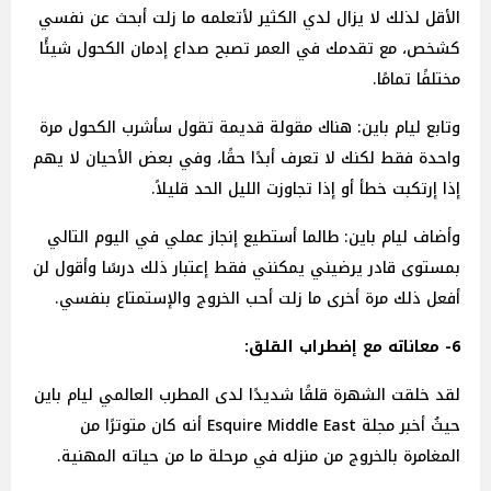
الأقل لذلك لا يزال لدي الكثير لأتعلمه ما زلت أبحث عن نفسي
كشخص، مع تقدمك في العمر تصبح صداع إدمان الكحول شيئًا
مختلفًا تمامًا.
وتابع ليام باين: هناك مقولة قديمة تقول سأشرب الكحول مرة
واحدة فقط لكنك لا تعرف أبدًا حقًا، وفي بعض الأحيان لا يهم
إذا إرتكبت خطأ أو إذا تجاوزت الليل الحد قليلاً.
وأضاف ليام باين: طالما أستطيع إنجاز عملي في اليوم التالي
بمستوى قادر يرضيني يمكنني فقط إعتبار ذلك درسًا وأقول لن
أفعل ذلك مرة أخرى ما زلت أحب الخروج والإستمتاع بنفسي.
6- معاناته مع إضطراب القلق:
لقد خلقت الشهرة قلقًا شديدًا لدى المطرب العالمي ليام باين
حيثُ أخبر مجلة Esquire Middle East أنه كان متوترًا من
المغامرة بالخروج من منزله في مرحلة ما من حياته المهنية.