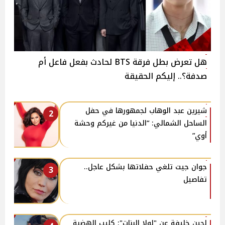
هل تعرض بطل فرقة BTS لحادث بفعل فاعل أم
صدفة؟.. إليكم الحقيقة
شيرين عبد الوهاب لجمهورها في حفل
2
الساحل الشمالي: “الدنيا من غيركم وحشة
أوي”
جوان جيت تلغي حفلاتها بشكل عاجل..
3
تفاصيل
لجين خليفة عن "لولا البنات": كليب الهضبة