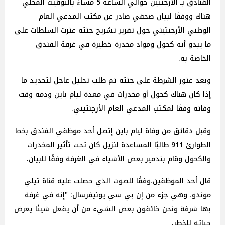
الفنادق بـ الأرجنتين حوالي الساعة 5 مساءً بالتوقيت المحلي
هناك ووفقًا لبيان صحفي صادر عن مكتب المدعي العام
الوطني الأرجنتيني حول تقرير تشريح جثته عثرت السلطات على
ما يبدو أنه كحول ومواد مخدرة خطيرة في غرفة الفندق
الخاصة به.
وبعد عثور الشرطة على جثته تم طلب تحليل عاجل لتحديد ما
إذا كان هناك كحول أو مخدرات في معدة ليام باين ودمه وقت
وفاته وفقًا لمكتب المدعي العام الأرجنتيني.
وقبل دقائق من وفاة ليام باين إتصل أحد موظفي الفندق بخط
الطوارئ 911 طالبًا المساعدة لنزيل كان تحت تأثير المخدرات
والكحول وقام بتدمير بعض الأشياء في الغرفة وفقًا للبيان.
قال أحد الموظفين،وفقًا للصوت الذي حصلت عليه قناة تيلي
موندو، وهي جزء من إن بي سي يونيفرسال: "إنه في غرفة
بها شرفة ونحن خائفون بعض الشيء من أن يفعل شيئًا يعرض
حياته للخطر.