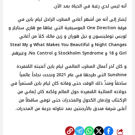
أنه ليس لدي رغبة في الحياة بعد الآن.
يُشار إلى أنه من أشهر أغاني المطرب الراحل ليام باين في
فرقة One Direction الموسيقية التي غناها مع هاري ستايلز و
لويس توملينسون و نيل هوران و زين مالك كلاً من أغاني
Night Changes و What Makes You Beautiful و Steal My
Girl و 18 و Stockholm Syndrome و No Control، وغيرهم.
و كان آخر أعمال المطرب العالمي ليام باين أغنيته المُنفردة
Sunshine التي طرحها في عام 2021 ونجحت نجاحاً عالمياً
ساحقاً ومنذُ ذلك الوقت حتى وفاته كان ليام باين مُستمراً في
جولاته الغنائية المُنفردة حول العالم ولكنه كان يُعاني من
الإكتئاب وإدمان الكحول والمخدرات حتى توفى ساقطاً من
أعلى شرفة فندق بالأرجنتين بعد تناوله جرعة من المخدرات.
شارك