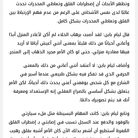
وتظهر الأبحاث أن إضطرابات القلق وتعاطي المخدرات تحدث
غالبًا لدى نفس الأشخاص على الرغم من عدم فهم الإرتباط بين
القلق وتعاطي المخدرات بشكل كامل.
قال ليام باين: لقد أصبت برهاب الخلاء لم أكن لأغادر المنزل أبدًا
وأعاني أحيانًا من ذلك قليلاً بمعنى أنني أعيش أيامًا لا أريد
فيها مغادرة منزلي، حتى لو كان الأمر مجرد الذهاب إلى المتجر.
وأضاف ليام باين: لا أعتقد أنني أعاني من ذلك بالمعنى
الحرفي الذي قد تفكر فيه بشكل طبيعي عندما أسير في
الشارع مع كل شخص يوقفني أعني يحدث ذلك أحيانًا، لكن الأمر
يتعلق بشكل أساسي بالصراع العقلي إنه الإستعداد ومعرفة
أنك قد يتم تصويرك دائمًا.
وتابع ليام باين: كانت المهام البسيطة مثل ملء سيارتي
بالوقود والدفع عند السجل تسبب في إصابتي بـ إضطراب القلق
المُفرط أستطيع أن أشعر بذلك الآن كان الأمر أشبه بقلق رهيب