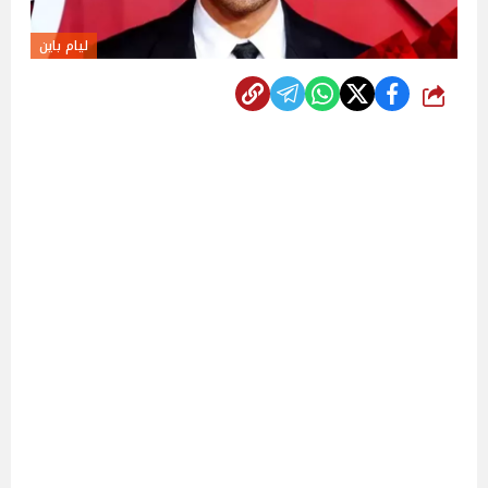
ليام باين
شارك