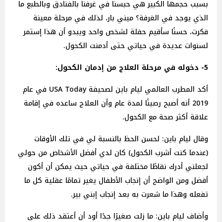
بسبب حجمها الكبير هي حبسنا في غرفنا بالفنادق وبالطبع ما
الذي يوجد في الغرفة؟ ميني بار، لذلك في مرحلة معينة
فكرت، حسنًا سأقيم حفلة لشخص واحد ويبدو أن هذا إستمر
لسنوات عديدة في حياتي حتى أدمنت الكحول.
5- دخوله في مرحلة العلاج من إدمان الكحول:
أكد المطرب العالمي ليام باين لصحيفة USA Today في عام
2019 أنه أصبح رصينًا لمدة عام وأن العلاج ساعده في إقامة
علاقة أكثر صحة مع الكحول.
وقال ليام باين: لحسن الحظ بالنسبة لي في تلك الأوقات
(عندما كنت أشرب الكحول) كان لدي أفضل الأشخاص من حولي
لجعلني أدرك نقاطًا مختلفة في حياتي حيث يمكن أن أكون
أفضل ومن الواضح أن إنجاب الأطفال يغير تمامًا عقلية كل ما
تفعله وهذا ما شعرت به بعد إنجاب إبني بير.
وأضاف ليام باين: ما زلت صغيرًا جدًا أود أن أعتقد ذلك على