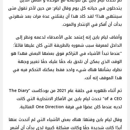
ثم تحدث ليام باين عن صراعاته مع الوحدة و الناس الذين
يتدخلون في حياته كل يوم وقال ليام: من حين لآخر تقول متى
سينتهي هذا؟ لقد كاد هذا أن يقتلني عدة مرات بعد شهرتي
بدأت أن اُفكر في الإنتحار والموت.
وأضاف ليام باين إنه إعتمد على الأصدقاء لدعمه ونظر إلى
الداخل لمعرفة سبب شعوره بالطريقة التي كان عليها قائلاً:
"عندما تبدأ الأشياء في التراكم فوق بعضها البعض فهذا هو
الوقت الذي يمكن أن تلحق بك حقًا عليك حقًا تغيير وجهة
نظرك بشأنها هناك شيء واحد فقط يمكنك التحكم فيه في
هذا الموقف إنه أنت.
ثم أثناء ظهوره في حلقة عام 2021 من بودكاست "The Diary
of a CEO" تحدث ليام باين عن الأفكار الانتحارية التي كانت
لديه عندما كان عضوًا في فرقة One Direction الغنائية.
وقال ليام باين وقتها: هناك بعض الأشياء التي لم أتحدث عنها
أبدًا كانت شديدة حقًا وكانت مشكلة كبيرة لدي بدأت أن أشعر