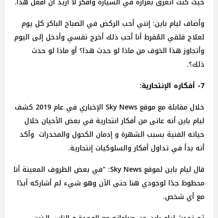
حيث كنت أتعرق بغزارة في السيارة وأفكر لا أريد أن أفعل هذا.
وأضاف ليام باين: إنني أحب الركض في الصباح الباكر كل يوم
لعلاج قلقي المُفرط أنا أحب ذلك أخرج نفسي وأدخل إلى اليوم
وأتجاوز هذا الخوف من ماذا لو حدث هذا؟ أو ماذا لو حدث
ذلك؟.
7- أفكاره الإنتحارية:
خلال مقابلة مع موقع Sky News الإخباري في عام 2019 كشف
ليام باين أنه عانى من أفكار انتحارية في بعض الأحيان خلال
حياته الفنية بسبب الشهرة و إدمان الكحول والمخدرات وأكد
أنه بدأ في تداول أفكار والسلوكيات إنتحارية.
قال ليام باين لموقع Sky News: "في بعض الظروف المعينة أنا
محظوظ جدًا لوجودي هنا حتى الآن وهو شيء لم أشاركه أبدًا
مع أي شخص.