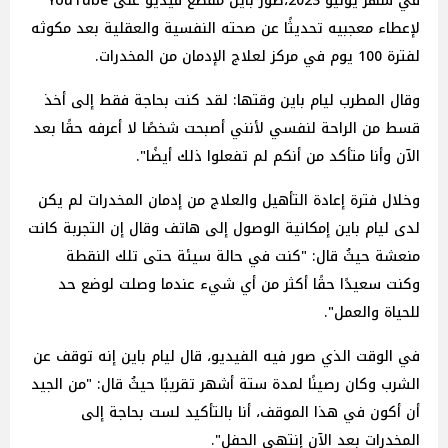
في شهر يوليو 2023،صور باين مقطع فيديو على YouTube
لإعطاء معجبيه تحديثًا عن صحته النفسية والعقلية بعد مكوثه
لفترة 100 يوم في مركز لعلاج الإدمان من المخدرات.
وقال المطرب ليام باين وقتها: لقد كنت بحاجة فقط إلى أخذ
قسط من الراحة لنفسي لأنني أصبحت شخصًا لا أعرفه حقًا بعد
الآن وأنا متأكد من أنكم لم تفعلوا ذلك أيضًا".
وخلال فترة إعادة التأهيل والعلاج من إدمان المخدرات لم يكن
لدى ليام باين إمكانية الوصول إلى هاتف وقال إن التجربة كانت
منعشة حيثُ قال: "كنت في حالة سيئة حتى تلك النقطة
وكنت سعيدًا حقًا أكثر من أي شيء عندما وصلت لوضع حد
للحياة والعمل".
في الوقت الذي صور فيه الفيديو، قال ليام باين إنه توقف عن
الشرب وكان رصينًا لمدة ستة أشهر تقريبًا حيثُ قال: "من الجيد
أن أكون في هذا الموقف، أنا بالتأكيد لست بحاجة إلى
المخدرات بعد الآن إنتهى الحفل".