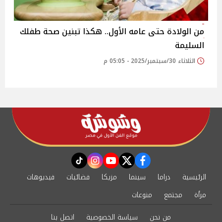
من الولادة حتى عامه الأول.. هكذا تبنين صحة طفلك
السليمة
الثلاثاء 30/سبتمبر/2025 - 05:05 م
instagram
tiktok
youtube
twitter
facebook
الرئيسية
دراما
سينما
مزيكا
فضائيات
فيديوهات
مرأة
مجتمع
منوعات
من نحن
سياسة الخصوصية
اتصل بنا