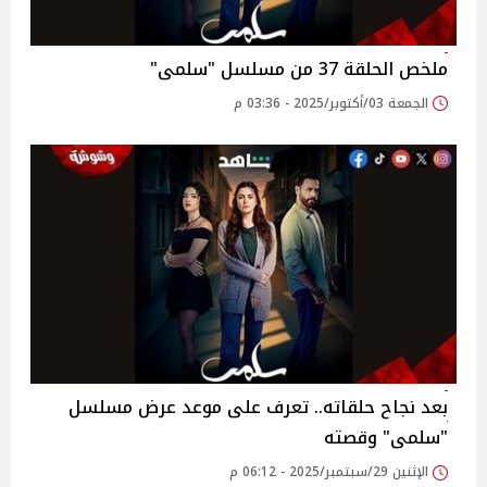
ملخص الحلقة 37 من مسلسل "سلمى"
الجمعة 03/أكتوبر/2025 - 03:36 م
بعد نجاح حلقاته.. تعرف على موعد عرض مسلسل
"سلمى" وقصته
الإثنين 29/سبتمبر/2025 - 06:12 م