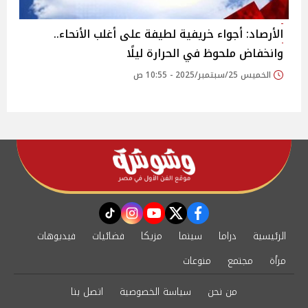
الأرصاد: أجواء خريفية لطيفة على أغلب الأنحاء..
وانخفاض ملحوظ في الحرارة ليلًا
الخميس 25/سبتمبر/2025 - 10:55 ص
instagram
tiktok
youtube
twitter
facebook
الرئيسية
دراما
سينما
مزيكا
فضائيات
فيديوهات
مرأة
مجتمع
منوعات
من نحن
سياسة الخصوصية
اتصل بنا