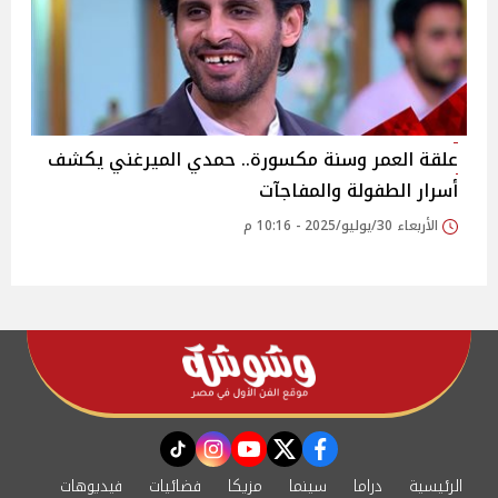
علقة العمر وسنة مكسورة.. حمدي الميرغني يكشف
أسرار الطفولة والمفاجآت‎
الأربعاء 30/يوليو/2025 - 10:16 م
instagram
tiktok
youtube
twitter
facebook
الرئيسية
دراما
سينما
مزيكا
فضائيات
فيديوهات