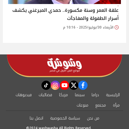
علقة العمر وسنة مكسورة.. حمدي الميرغني يكشف
أسرار الطفولة والمفاجآت‎
الأربعاء 30/يوليو/2025 - 10:16 م
instagram
tiktok
youtube
twitter
facebook
الرئيسية
دراما
سينما
مزيكا
فضائيات
فيديوهات
مرأة
مجتمع
منوعات
من نحن
سياسة الخصوصية
اتصل بنا
©2024 washwasha All Rights Reserved.