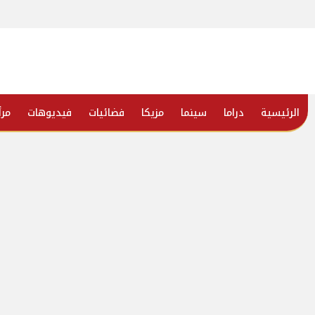
الرئيسية
دراما
سينما
مزيكا
فضائيات
فيديوهات
مرأ