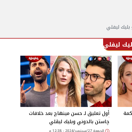
بليك ليفلي
ليك ليفلي
كمة
أول تعليق لـ حسن مينهاچ بعد خلافات
چاستن بالدوني وبليك ليڤلي
الجمعة 27/سبتمبر/2024 - 12:38 م