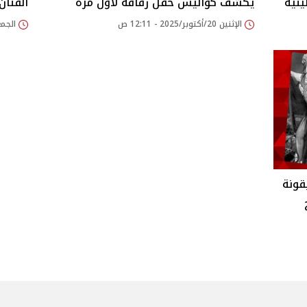
نية
يكشف كواليس حفل زفافه لأول مرة
الفنان
الإثنين 20/أكتوبر/2025 - 12:11 ص
الجمعة 29/أغسطس/025
قونة