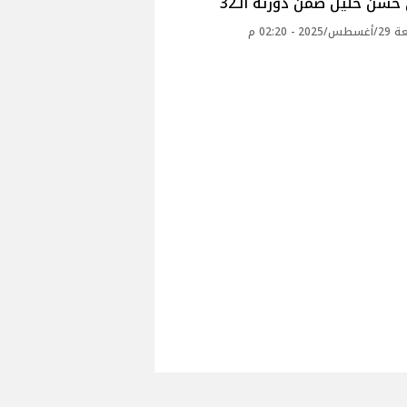
 حسن خليل ضمن دورته الـ32‎
2 - 02:20 م