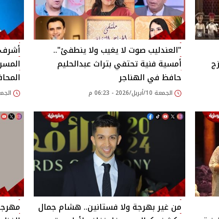
"العندليب صوت لا يغيب ولا ينطفئ"..
أشرف ع
ج
أمسية فنية تحتفي بتراث عبدالحليم
المسرح
حافظ في الهناجر
المحا
الجمعة 10/أبريل/2026 - 06:23 م
الجمعة 06/فبراير/26
من غير بهرجة ولا فستانين.. هشام جمال
مهرجان