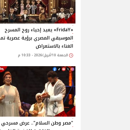
«FridaY» يعيد إحياء روح المسرح
الموسيقي المصري برؤية عصرية تمز
الغناء بالاستعراض
الجمعة 10/أبريل/2026 - 10:33 م
"مصر وطن السلام".. عرض مسرحي