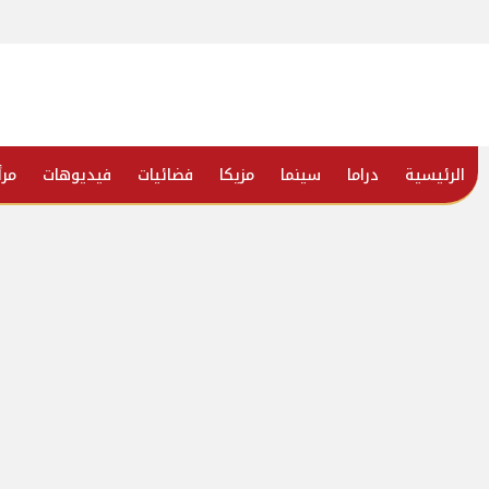
الرئيسية
دراما
سينما
مزيكا
فضائيات
فيديوهات
مرأ