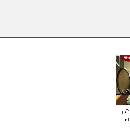
آخر
لة