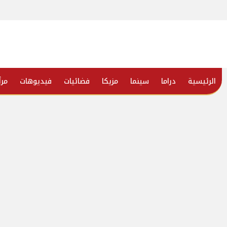
الرئيسية
دراما
سينما
مزيكا
فضائيات
فيديوهات
مرأ