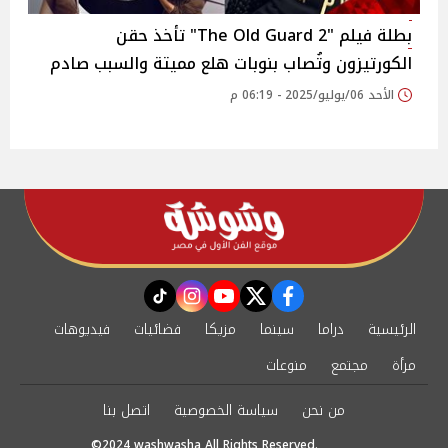
بطلة فيلم "The Old Guard 2" تأخذ حقن
الكورتيزون وتُصاب بنوبات هلع مميتة والسبب صادم
الأحد 06/يوليو/2025 - 06:19 م
instagram
tiktok
youtube
twitter
facebook
الرئيسية
دراما
سينما
مزيكا
فضائيات
فيديوهات
مرأة
مجتمع
منوعات
من نحن
سياسة الخصوصية
اتصل بنا
©2024 washwasha All Rights Reserved.