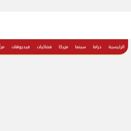
الرئيسية
دراما
سينما
مزيكا
فضائيات
فيديوهات
مرأ