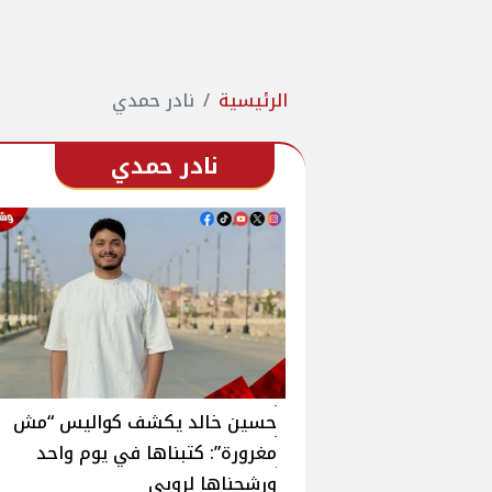
الرئيسية
نادر حمدي
نادر حمدي
حسين خالد يكشف كواليس “مش
مغرورة”: كتبناها في يوم واحد
ورشحناها لروبي