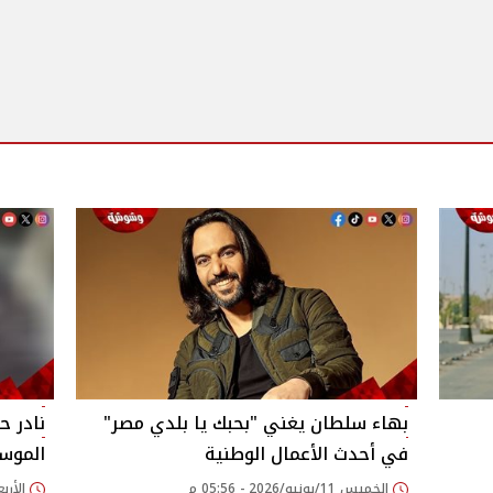
بهاء سلطان يغني "بحبك يا بلدي مصر"
نادر ح
في أحدث الأعمال الوطنية
الموسي
الخميس 11/يونيو/2026 - 05:56 م
الأربعاء 03/يونيو/26