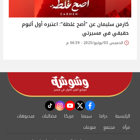
كارمن سليمان عن "أصح غلطة": اعتبره أول ألبوم
حقيقي في مسيرتي
الخميس 03/يوليو/2025 - 06:59 م
instagram
tiktok
youtube
twitter
facebook
الرئيسية
دراما
سينما
مزيكا
فضائيات
فيديوهات
مرأة
مجتمع
منوعات