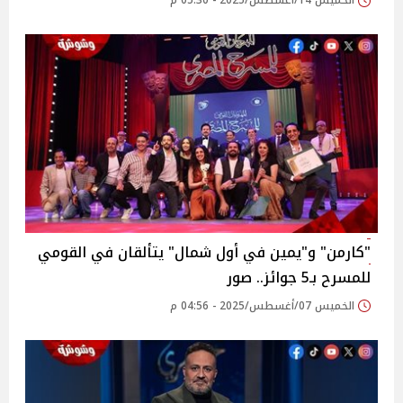
الخميس 14/أغسطس/2025 - 05:30 م
"كارمن" و"يمين في أول شمال" يتألقان في القومي
للمسرح بـ5 جوائز.. صور‎
الخميس 07/أغسطس/2025 - 04:56 م