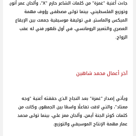
جاءت أغنية "غمزة" من كلمات الشاعر حازم "X"، وألحان عمر أنور،
وتوزيع الفلسطيني، بينما تولى مصطفى رؤوف مهمة
الميكس والماستر، في توليفة موسيقية جمعت بين الإيقاع
العصري والتعبير الرومانسي، في أول ظهور فني له عقب
الزواج.
آخر أعمال محمد شاهين
ويأتي إصدار "غمزة" بعد النجاح الذي حققته أغنية "وجه
معتاد"، والتي لاقت تفاعلًا واسعًا بين الجمهور، وكانت من
كلمات كوثر الجنة أيمن، وألحان معز علي، بينما تولى محمد
عمار مهمة الإنتاج الموسيقي والتوزيع.