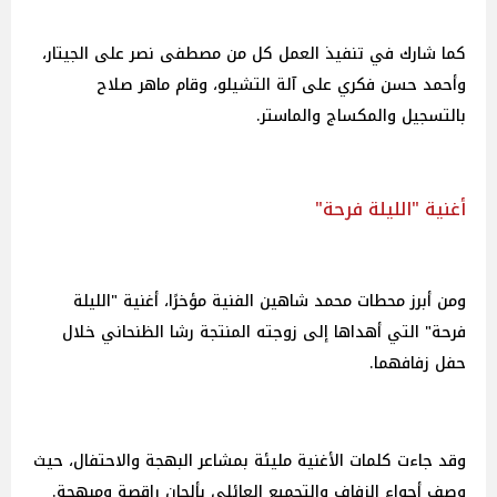
كما شارك في تنفيذ العمل كل من مصطفى نصر على الجيتار،
وأحمد حسن فكري على آلة التشيلو، وقام ماهر صلاح
بالتسجيل والمكساج والماستر.
أغنية "الليلة فرحة"
ومن أبرز محطات محمد شاهين الفنية مؤخرًا، أغنية "الليلة
فرحة" التي أهداها إلى زوجته المنتجة رشا الظنحاني خلال
حفل زفافهما.
وقد جاءت كلمات الأغنية مليئة بمشاعر البهجة والاحتفال، حيث
وصف أجواء الزفاف والتجميع العائلي بألحان راقصة ومبهجة.