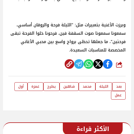
وبرزت الأغنية بتعبيرات مثل: "الليلة فرحة والروقان أساسي،
سمعونا سمعونا صوت السقفة فين، فرحونا خلوا الفرحة تبقى
فرحتين"، ما جعلها تحظى برواج واسع بين محبي الأغاني
المخصصة للمناسبات السعيدة.
شارك
بعد
الليلة
محمد
شاهين
يطرح
غمزة
أول
عمل
الأكثر قراءة