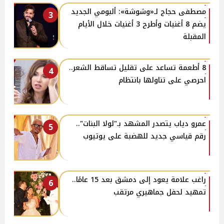
مصطفى حجاج لـ«وشوشة»: ألبومي الجديد
3
يضم 8 أغنيات وأطرح 3 أغنيات خلال الأيام
المقبلة
8 أطعمة تساعد على تقليل تساقط الشعر..
4
احرصي على تناولها بانتظام
عمرو دياب يتصدر المشهد بـ"لولا البنات"..
5
رقم قياسي جديد للهضبة على يوتيوب
راغب علامة يعود إلى دمشق بعد 15 عامًا..
6
تمهيد لحفل جماهيري مرتقب