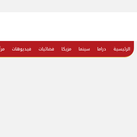
الرئيسية
دراما
سينما
مزيكا
فضائيات
فيديوهات
مرأ