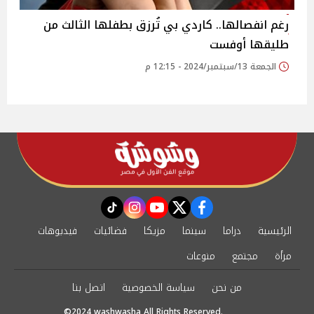
رغم انفصالها.. كاردي بي تُرزق بطفلها الثالث من
طليقها أوفست
الجمعة 13/سبتمبر/2024 - 12:15 م
instagram
tiktok
youtube
twitter
facebook
الرئيسية
دراما
سينما
مزيكا
فضائيات
فيديوهات
مرأة
مجتمع
منوعات
من نحن
سياسة الخصوصية
اتصل بنا
©2024 washwasha All Rights Reserved.