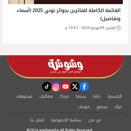
القائمة الكاملة للفائزين بجوائز توني 2025 (أسماء
وتفاصيل)
الإثنين 09/يونيو/2025 - 10:57 م
instagram
tiktok
youtube
twitter
facebook
الرئيسية
دراما
سينما
مزيكا
فضائيات
فيديوهات
مرأة
مجتمع
منوعات
من نحن
سياسة الخصوصية
اتصل بنا
©2024 washwasha All Rights Reserved.