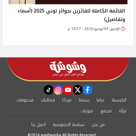
القائمة الكاملة للفائزين بجوائز توني 2025 (أسماء
وتفاصيل)
الإثنين 09/يونيو/2025 - 10:57 م
instagram
tiktok
youtube
twitter
facebook
الرئيسية
دراما
سينما
مزيكا
فضائيات
فيديوهات
مرأة
مجتمع
منوعات
من نحن
سياسة الخصوصية
اتصل بنا
©2024 washwasha All Rights Reserved.