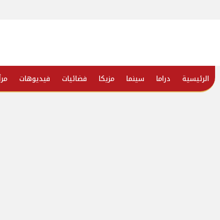
الرئيسية
دراما
سينما
مزيكا
فضائيات
فيديوهات
مرأ