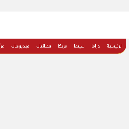
الرئيسية
دراما
سينما
مزيكا
فضائيات
فيديوهات
مرأ