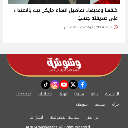
خنقها وعذبها.. تفاصيل اتهام مايكل بيت بالاعتداء
على صديقته جنسيًا
الجمعة 09/مايو/2025 - 07:30 م
instagram
tiktok
youtube
twitter
facebook
الرئيسية
دراما
سينما
مزيكا
فضائيات
فيديوهات
مرأة
مجتمع
منوعات
من نحن
سياسة الخصوصية
اتصل بنا
©2024 washwasha All Rights Reserved.