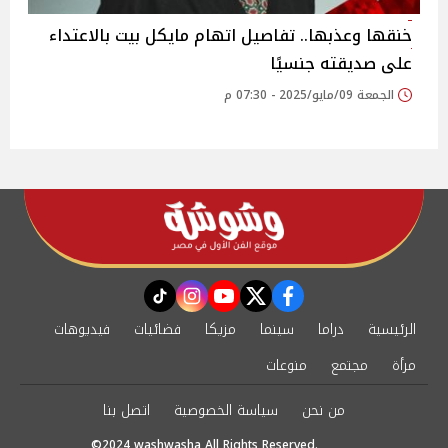
خنقها وعذبها.. تفاصيل اتهام مايكل بيت بالاعتداء
على صديقته جنسيًا
الجمعة 09/مايو/2025 - 07:30 م
instagram
tiktok
youtube
twitter
facebook
الرئيسية
دراما
سينما
مزيكا
فضائيات
فيديوهات
مرأة
مجتمع
منوعات
من نحن
سياسة الخصوصية
اتصل بنا
©2024 washwasha All Rights Reserved.