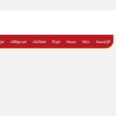
الرئيسية
دراما
سينما
مزيكا
فضائيات
فيديوهات
مرأ