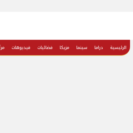
الرئيسية
دراما
سينما
مزيكا
فضائيات
فيديوهات
مرأ