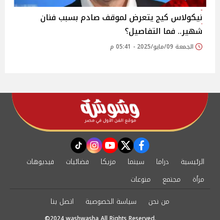
نيكولاس كيج يتعرض لموقف صادم بسبب فنان
شهير.. فما التفاصيل؟
الجمعة 09/مايو/2025 - 05:41 م
instagram
tiktok
youtube
twitter
facebook
الرئيسية
دراما
سينما
مزيكا
فضائيات
فيديوهات
مرأة
مجتمع
منوعات
من نحن
سياسة الخصوصية
اتصل بنا
©2024 washwasha All Rights Reserved.