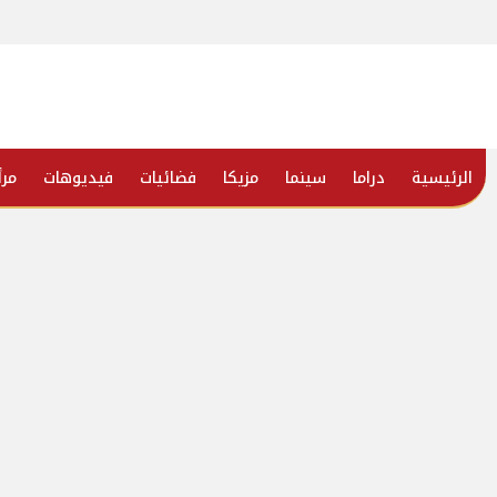
الرئيسية
دراما
سينما
مزيكا
فضائيات
فيديوهات
مرأ