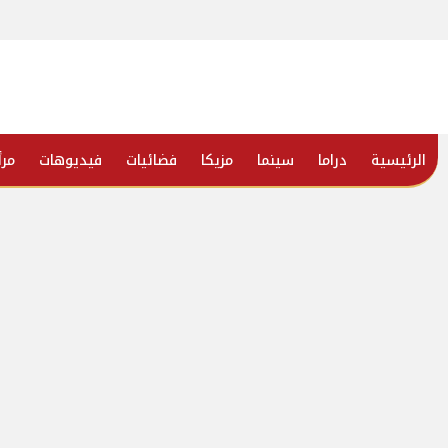
الرئيسية
دراما
سينما
مزيكا
فضائيات
فيديوهات
مرأ