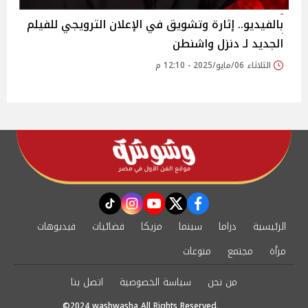
بالفيديو.. إثارة وتشويق في الإعلان الترويجي للفيلم
الجديد لـ دنزل واشنطن
الثلاثاء 06/مايو/2025 - 12:10 م
instagram
tiktok
youtube
twitter
facebook
الرئيسية
دراما
سينما
مزيكا
فضائيات
فيديوهات
مرأة
مجتمع
منوعات
من نحن
سياسة الخصوصية
اتصل بنا
©2024 washwasha All Rights Reserved.