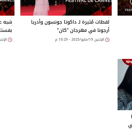
لقطات مُثيرة لـ داكوتا جونسون وأدريا
شبه عا
أرجونا في مهرجان "كان"
بفستا
الإثنين 19/مايو/2025 - 10:29 م
الإثنين 19/مايو/2025 
ي