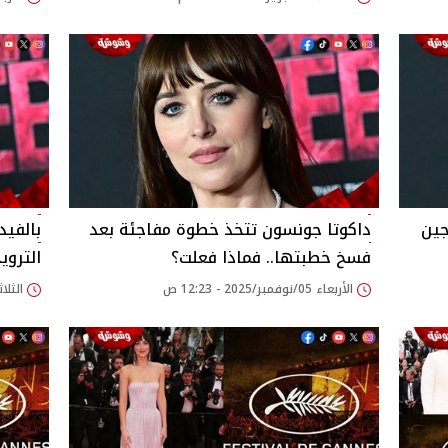
جين
داكوتا جونسون تتخذ خطوة مفاجئة بعد
بالفيد
فسخ خطبتها.. فماذا فعلت؟
التروي
الأربعاء 05/نوفمبر/2025 - 12:23 ص
الثلاثاء 24/يونيو/025