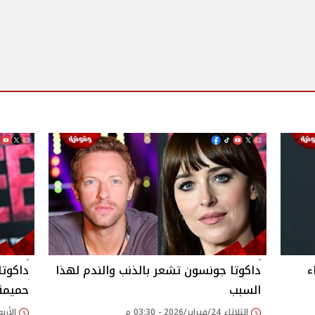
ء
داكوتا جونسون تشعر بالذنب والندم لهذا
داكوتا
السبب
حميمة 
الثلاثاء 24/فبراير/2026 - 03:30 م
الأربعاء 31/ديسمبر/25