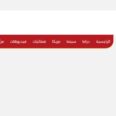
الرئيسية
دراما
سينما
مزيكا
فضائيات
فيديوهات
مرأ