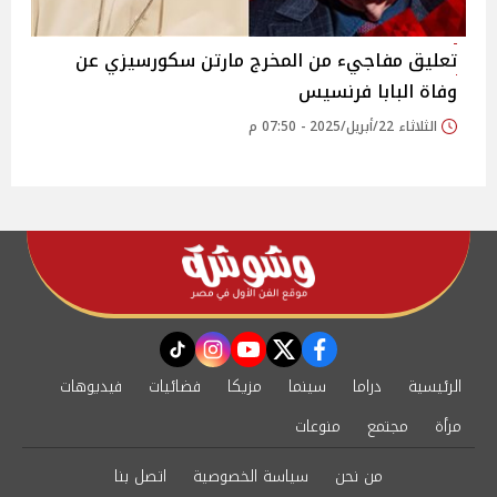
تعليق مفاجيء من المخرج مارتن سكورسيزي عن
وفاة البابا فرنسيس
الثلاثاء 22/أبريل/2025 - 07:50 م
instagram
tiktok
youtube
twitter
facebook
الرئيسية
دراما
سينما
مزيكا
فضائيات
فيديوهات
مرأة
مجتمع
منوعات
من نحن
سياسة الخصوصية
اتصل بنا