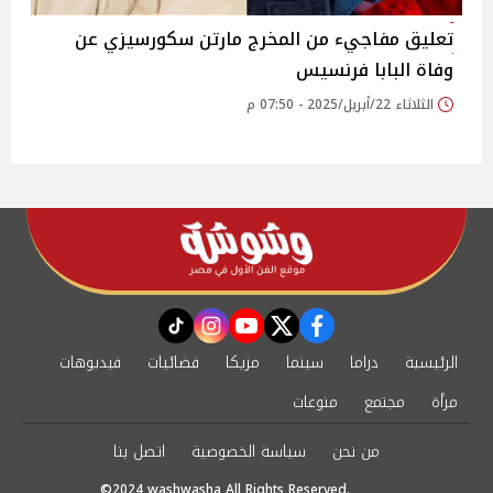
تعليق مفاجيء من المخرج مارتن سكورسيزي عن
وفاة البابا فرنسيس
الثلاثاء 22/أبريل/2025 - 07:50 م
instagram
tiktok
youtube
twitter
facebook
الرئيسية
دراما
سينما
مزيكا
فضائيات
فيديوهات
مرأة
مجتمع
منوعات
من نحن
سياسة الخصوصية
اتصل بنا
©2024 washwasha All Rights Reserved.