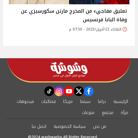
تعليق مفاجيء من المخرج مارتن سكورسيزي عن
وفاة البابا فرنسيس
الثلاثاء 22/أبريل/2025 - 07:50 م
instagram
tiktok
youtube
twitter
facebook
الرئيسية
دراما
سينما
مزيكا
فضائيات
فيديوهات
مرأة
مجتمع
منوعات
من نحن
سياسة الخصوصية
اتصل بنا
©2024 washwasha All Rights Reserved.